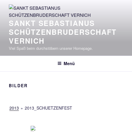
Zum
Inhalt
springen
SANKT SEBASTIANUS
SCHÜTZENBRUDERSCHAFT
VERNICH
Viel Spaß beim durchstöbern unserer Homepage.
Menü
BILDER
2013
»
2013_SCHUETZENFEST