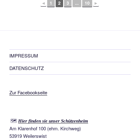
◄
1
2
3
...
10
►
IMPRESSUM
DATENSCHUTZ
Zur Facebookseite
🗺️
Hier finden sie unser Schützenheim
Am Klarenhof 100 (ehm. Kirchweg)
53919 Weilerswist